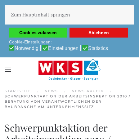
Diese Website verwendet Cookies, um Ihnen die beste
Erfahrung auf unserer Website zu ermöglichen.
Zum Hauptinhalt springen
Cookie-Richtlinie
Datenschutz-Bestimmungen
Cookies zulassen
Ablehnen
Cookie-Einstellungen:
Notwendig
Einstellungen
Statistics
STARTSEITE
NEWS
NEWS ARCHIV
SCHWERPUNKTAKTION DER ARBEITSINSPEKTION 2010 /
BERATUNG VON VERANTWORTLICHEN DER
BAUBRANCHE AM UNTERNEHMENSSITZ
Schwerpunktaktion der
Arbeitsinspektion 2010 /