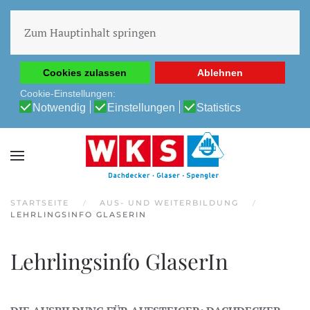
Diese Website verwendet Cookies, um Ihnen die beste
Erfahrung auf unserer Website zu ermöglichen.
Zum Hauptinhalt springen
Cookie-Richtlinie
Datenschutz-Bestimmungen
Cookies zulassen
Ablehnen
Cookie-Einstellungen:
Notwendig
Einstellungen
Statistics
STARTSEITE
AUS- UND WEITERBILDUNG
LEHRLINGSINFO GLASERIN
Lehrlingsinfo GlaserIn