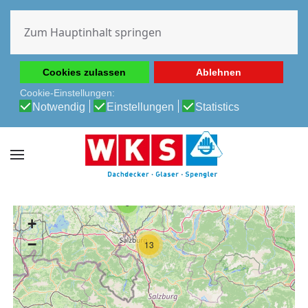
Diese Website verwendet Cookies, um Ihnen die beste
Erfahrung auf unserer Website zu ermöglichen.
Zum Hauptinhalt springen
Cookie-Richtlinie
Datenschutz-Bestimmungen
Cookies zulassen
Ablehnen
Cookie-Einstellungen:
Notwendig
Einstellungen
Statistics
3
+
−
13