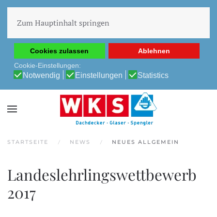
Diese Website verwendet Cookies, um Ihnen die beste
Erfahrung auf unserer Website zu ermöglichen.
Zum Hauptinhalt springen
Cookie-Richtlinie
Datenschutz-Bestimmungen
Cookies zulassen
Ablehnen
Cookie-Einstellungen:
Notwendig
Einstellungen
Statistics
STARTSEITE
NEWS
NEUES ALLGEMEIN
Landeslehrlingswettbewerb
2017