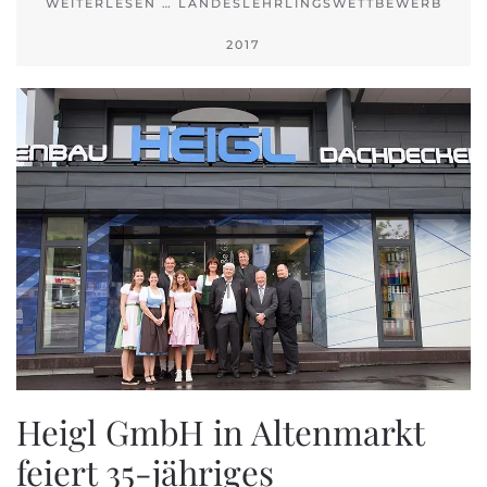
WEITERLESEN … LANDESLEHRLINGSWETTBEWERB
2017
Heigl GmbH in Altenmarkt
feiert 35-jähriges