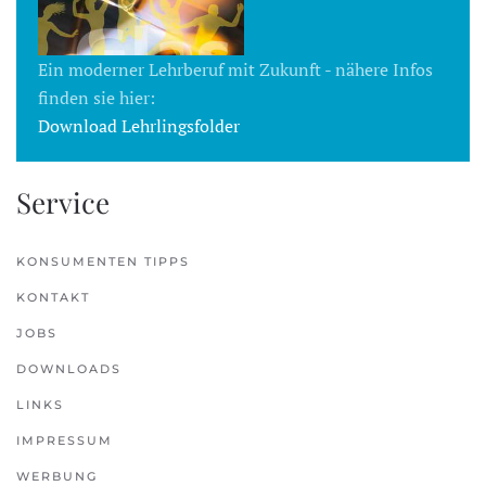
Ein moderner Lehrberuf mit Zukunft - nähere Infos
finden sie hier:
Download Lehrlingsfolder
Service
KONSUMENTEN TIPPS
KONTAKT
JOBS
DOWNLOADS
LINKS
IMPRESSUM
WERBUNG